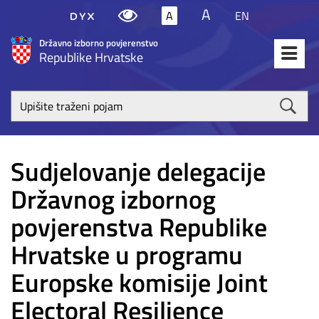
A
A
EN
Državno izborno povjerenstvo
Republike Hrvatske
Upišite
traženi
poja
Sudjelovanje delegacije
Državnog izbornog
povjerenstva Republike
Hrvatske u programu
Europske komisije Joint
Electoral Resilience