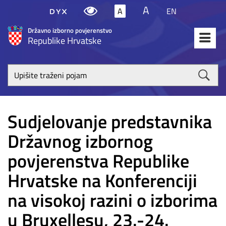
A
A
EN
Državno izborno povjerenstvo
Republike Hrvatske
Upišite
traženi
poja
Sudjelovanje predstavnika
Državnog izbornog
povjerenstva Republike
Hrvatske na Konferenciji
na visokoj razini o izborima
u Bruxellesu, 23.-24.