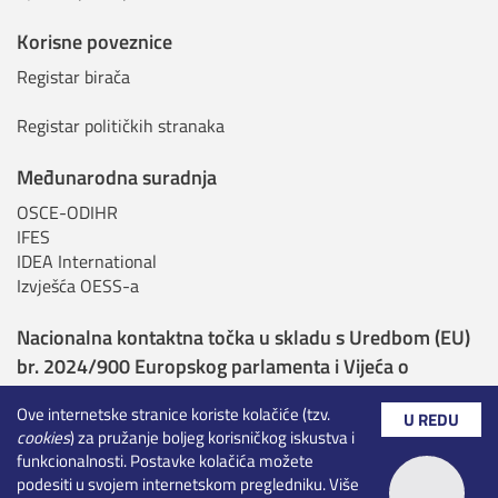
Korisne poveznice
Registar birača
Registar političkih stranaka
Međunarodna suradnja
OSCE-ODIHR
IFES
IDEA International
Izvješća OESS-a
Nacionalna kontaktna točka u skladu s Uredbom (EU)
br. 2024/900 Europskog parlamenta i Vijeća o
transparentnosti i ciljanju u političkom oglašavanju
Ove internetske stranice koriste kolačiće (tzv.
U REDU
cookies
) za pružanje boljeg korisničkog iskustva i
Nadležna tijela sukladno Uredbi o umjetnoj
funkcionalnosti. Postavke kolačića možete
inteligenciji
podesiti u svojem internetskom pregledniku. Više