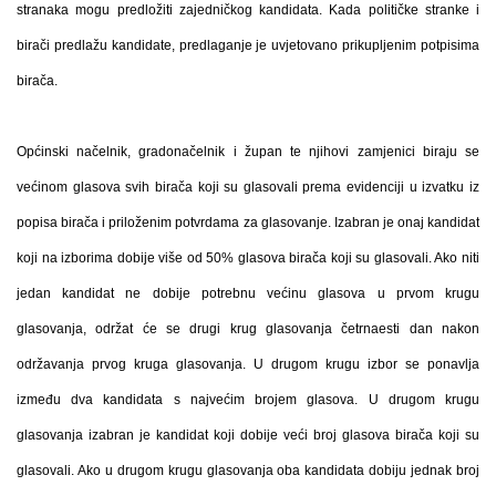
stranaka mogu predložiti zajedničkog kandidata. Kada političke stranke i
birači predlažu kandidate, predlaganje je uvjetovano prikupljenim potpisima
birača.
Općinski načelnik, gradonačelnik i župan te njihovi zamjenici biraju se
većinom glasova svih birača koji su glasovali prema evidenciji u izvatku iz
popisa birača i priloženim potvrdama za glasovanje. Izabran je onaj kandidat
koji na izborima dobije više od 50% glasova birača koji su glasovali. Ako niti
jedan kandidat ne dobije potrebnu većinu glasova u prvom krugu
glasovanja, održat će se drugi krug glasovanja četrnaesti dan nakon
održavanja prvog kruga glasovanja. U drugom krugu izbor se ponavlja
između dva kandidata s najvećim brojem glasova. U drugom krugu
glasovanja izabran je kandidat koji dobije veći broj glasova birača koji su
glasovali. Ako u drugom krugu glasovanja oba kandidata dobiju jednak broj