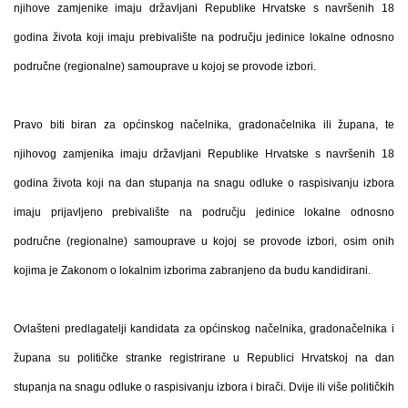
njihove zamjenike imaju državljani Republike Hrvatske s navršenih 18
godina života koji imaju prebivalište na području jedinice lokalne odnosno
područne (regionalne) samouprave u kojoj se provode izbori.
Pravo biti biran za općinskog načelnika, gradonačelnika ili župana, te
njihovog zamjenika imaju državljani Republike Hrvatske s navršenih 18
godina života koji na dan stupanja na snagu odluke o raspisivanju izbora
imaju prijavljeno prebivalište na području jedinice lokalne odnosno
područne (regionalne) samouprave u kojoj se provode izbori, osim onih
kojima je Zakonom o lokalnim izborima zabranjeno da budu kandidirani.
Ovlašteni predlagatelji kandidata za općinskog načelnika, gradonačelnika i
župana su političke stranke registrirane u Republici Hrvatskoj na dan
stupanja na snagu odluke o raspisivanju izbora i birači. Dvije ili više političkih