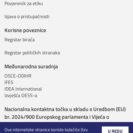
Povjerenik za etiku
Izjava o pristupačnosti
Korisne poveznice
Registar birača
Registar političkih stranaka
Međunarodna suradnja
OSCE-ODIHR
IFES
IDEA International
Izvješća OESS-a
Nacionalna kontaktna točka u skladu s Uredbom (EU)
br. 2024/900 Europskog parlamenta i Vijeća o
transparentnosti i ciljanju u političkom oglašavanju
Ove internetske stranice koriste kolačiće (tzv.
U REDU