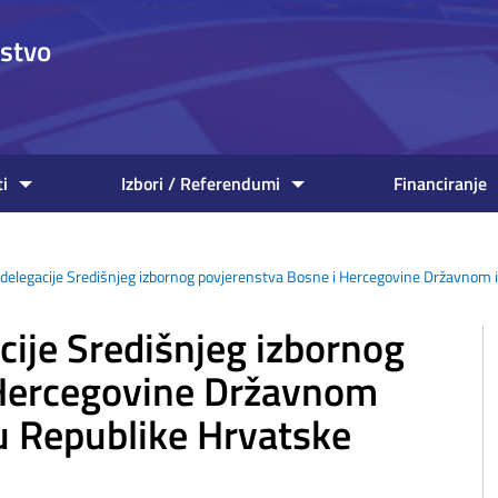
nstvo
ti
Izbori / Referendumi
Financiranje
t delegacije Središnjeg izbornog povjerenstva Bosne i Hercegovine Državno
acije Središnjeg izbornog
 Hercegovine Državnom
u Republike Hrvatske