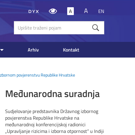
A
A
EN
Upišite
traženi
poja
Arhiv
Kontakt
m izbornom povjerenstvu Republike Hrvatske
Međunarodna suradnja
Sudjelovanje predstavnika Državnog izbornog
povjerenstva Republike Hrvatske na
međunarodnoj konferencijskoj radionici
„Upravljanje rizicima i izborna otpornost“ u Indiji