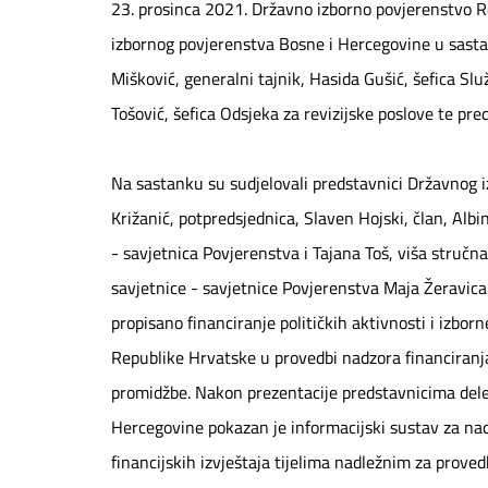
23. prosinca 2021. Državno izborno povjerenstvo Re
izbornog povjerenstva Bosne i Hercegovine u sasta
Mišković, generalni tajnik, Hasida Gušić, šefica Slu
Tošović, šefica Odsjeka za revizijske poslove te 
Na sastanku su sudjelovali predstavnici Državnog 
Križanić, potpredsjednica, Slaven Hojski, član, Albi
- savjetnica Povjerenstva i Tajana Toš, viša stručn
savjetnice - savjetnice Povjerenstva Maja Žeravica 
propisano financiranje političkih aktivnosti i izb
Republike Hrvatske u provedbi nadzora financiranja 
promidžbe. Nakon prezentacije predstavnicima dele
Hercegovine pokazan je informacijski sustav za na
financijskih izvještaja tijelima nadležnim za provedb