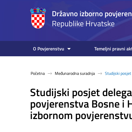
Državno izborno povjere
Republike Hrvatske
O Povjerenstvu
Temeljni pravni ak
Početna
Međunarodna suradnja
Studijski posje
Studijski posjet deleg
povjerenstva Bosne i
izbornom povjerenstv