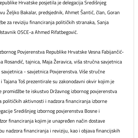
publike Hrvatske posjetila je delegacija Središnjeg
vu Željko Bakalar, predsjednik, Ahmet Šantić, član, Goran
žbe za reviziju financiranja političkih stranaka, Sanja
predstavnik OSCE-a Ahmed Rifatbegović.
izbornog Povjerenstva Republike Hrvatske Vesna Fabijančić-
na Rosandić, tajnica, Maja Žeravica, viša stručna savjetnica
a savjetnica - savjetnica Povjerenstva. Više stručne
i Tajana Toš prezentirale su zakonodavni okvir kojim je
orne promidžbe te iskustvo Državnog izbornog povjerenstva
političkih aktivnosti i nadzora financiranja izborne
gacije Središnjeg izbornog povjerenstva Bosne i
dzor financiranja kojim je unapređen način dostave
u nadzora financiranja i reviziju, kao i objava financijskih