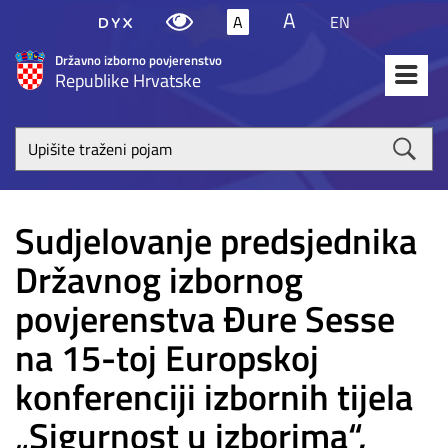
A
A
EN
Državno izborno povjerenstvo
Republike Hrvatske
Upišite
traženi
poja
Sudjelovanje predsjednika
Državnog izbornog
povjerenstva Đure Sesse
na 15-toj Europskoj
konferenciji izbornih tijela
„Sigurnost u izborima“,