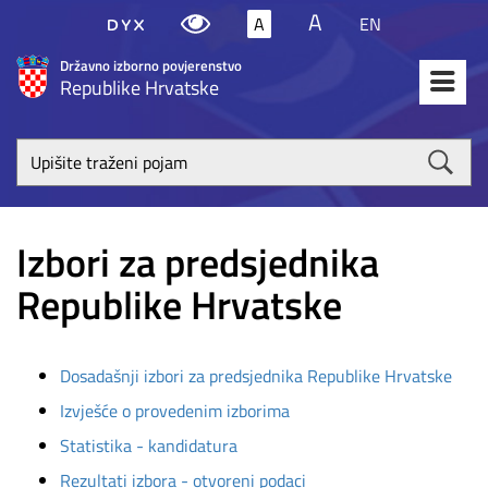
A
A
EN
Državno izborno povjerenstvo
Republike Hrvatske
Upišite
traženi
poja
Izbori za predsjednika
Republike Hrvatske
Dosadašnji izbori za predsjednika Republike Hrvatske
Izvješće o provedenim izborima
Statistika - kandidatura
Rezultati izbora - otvoreni podaci