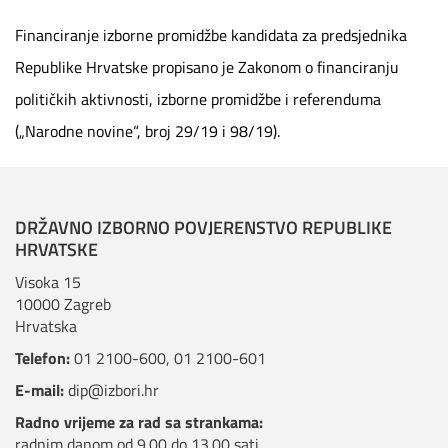
Financiranje izborne promidžbe kandidata za predsjednika
Republike Hrvatske propisano je Zakonom o financiranju
političkih aktivnosti, izborne promidžbe i referenduma
(„Narodne novine“, broj 29/19 i 98/19).
DRŽAVNO IZBORNO POVJERENSTVO REPUBLIKE
HRVATSKE
Visoka 15
10000 Zagreb
Hrvatska
Telefon:
01 2100-600
,
01 2100-601
E-mail:
dip@izbori.hr
Radno vrijeme za rad sa strankama:
radnim danom od 9.00 do 13.00 sati