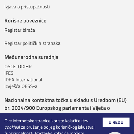
Izjava o pristupačnosti
Korisne poveznice
Registar birača
Registar političkih stranaka
Međunarodna suradnja
OSCE-ODIHR
IFES
IDEA International
Izvješća OESS-a
Nacionalna kontaktna točka u skladu s Uredbom (EU)
br. 2024/900 Europskog parlamenta i Vijeća o
transparentnosti i ciljanju u političkom oglašavanju
Ove internetske stranice koriste kolačiće (tzv.
U REDU
cookies
) za pružanje boljeg korisničkog iskustva i
Nadležna tijela sukladno Uredbi o umjetnoj
funkcionalnosti. Postavke kolačića možete