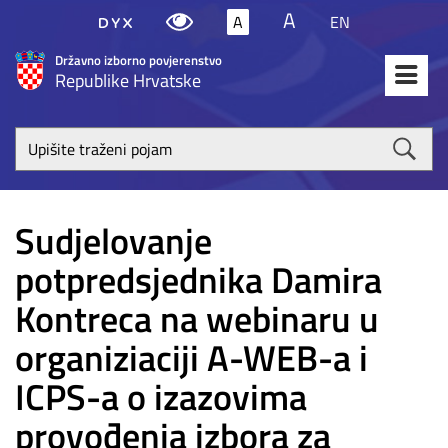
A
A
EN
Državno izborno povjerenstvo
Republike Hrvatske
Upišite
traženi
poja
Sudjelovanje
potpredsjednika Damira
Kontreca na webinaru u
organiziaciji A-WEB-a i
ICPS-a o izazovima
provođenja izbora za