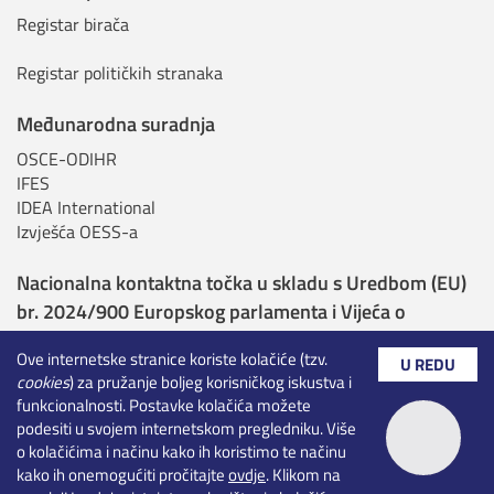
Registar birača
Registar političkih stranaka
Međunarodna suradnja
OSCE-ODIHR
IFES
IDEA International
Izvješća OESS-a
Nacionalna kontaktna točka u skladu s Uredbom (EU)
br. 2024/900 Europskog parlamenta i Vijeća o
transparentnosti i ciljanju u političkom oglašavanju
Ove internetske stranice koriste kolačiće (tzv.
U REDU
cookies
) za pružanje boljeg korisničkog iskustva i
Nadležna tijela sukladno Uredbi o umjetnoj
funkcionalnosti. Postavke kolačića možete
inteligenciji
podesiti u svojem internetskom pregledniku. Više
o kolačićima i načinu kako ih koristimo te načinu
Rezultati izbora - otvoreni podaci
kako ih onemogućiti pročitajte
ovdje
. Klikom na