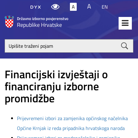
A
A
EN
Državno izborno povjerenstvo
Republike Hrvatske
Upišite
traženi
poja
Financijski izvještaji o
financiranju izborne
promidžbe
Prijevremeni izbori za zamjenika općinskog načelnika
Općine Krnjak iz reda pripadnika hrvatskoga naroda