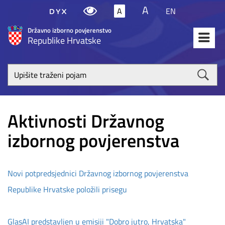
A
A
EN
Državno izborno povjerenstvo
Republike Hrvatske
Upišite
traženi
poja
Aktivnosti Državnog
izbornog povjerenstva
Novi potpredsjednici Državnog izbornog povjerenstva
Republike Hrvatske položili prisegu
GlasAI predstavljen u emisiji "Dobro jutro, Hrvatska"