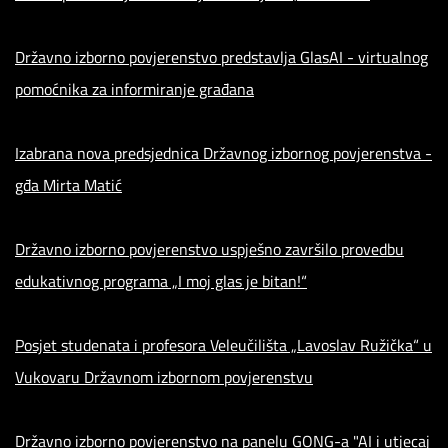
Državno izborno povjerenstvo predstavlja GlasAI - virtualnog
pomoćnika za informiranje građana
Izabrana nova predsjednica Državnog izbornog povjerenstva -
gđa Mirta Matić
Državno izborno povjerenstvo uspješno završilo provedbu
edukativnog programa „I moj glas je bitan!“
Posjet studenata i profesora Veleučilišta „Lavoslav Ružička“ u
Vukovaru Državnom izbornom povjerenstvu
Državno izborno povjerenstvo na panelu GONG-a "AI i utjecaj