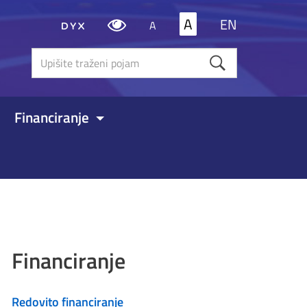
A
EN
A
Upišite
traženi
poja
Financiranje
Financiranje
Redovito financiranje