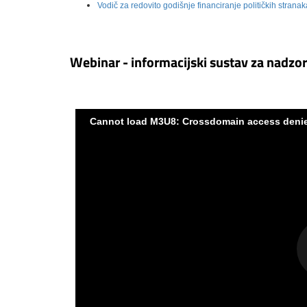
Vodič za redovito godišnje financiranje političkih strana
Webinar - informacijski sustav za nadzor