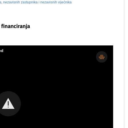
ka, nezavisnih zastupnika i nezavisnih vijećnika
 financiranja