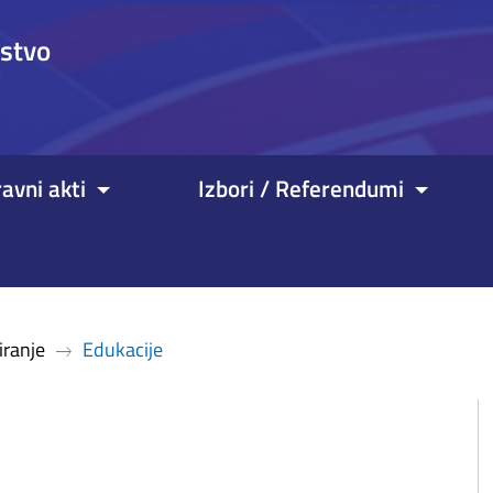
nstvo
avni akti
Izbori / Referendumi
iranje
Edukacije