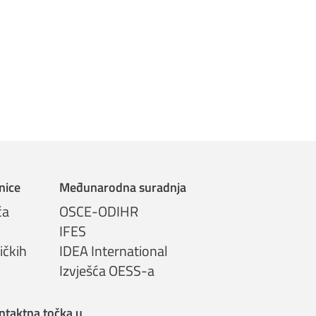
nice
Međunarodna suradnja
ča
OSCE-ODIHR
IFES
ičkih
IDEA International
Izvješća OESS-a
ntaktna točka u