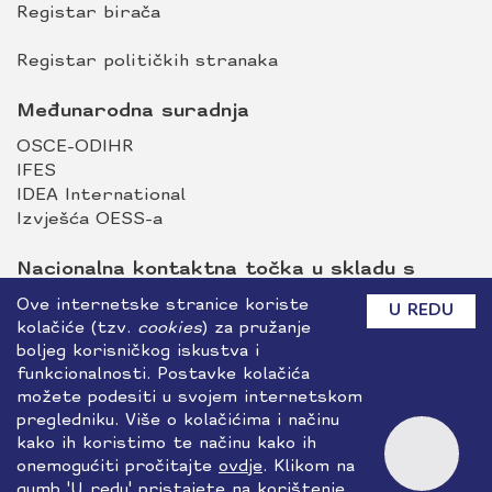
Registar birača
Registar političkih stranaka
Međunarodna suradnja
OSCE-ODIHR
IFES
IDEA International
Izvješća OESS-a
Nacionalna kontaktna točka u skladu s
Uredbom (EU) br. 2024/900 Europskog
Ove internetske stranice koriste
U REDU
parlamenta i Vijeća o transparentnosti i
kolačiće (tzv.
cookies
) za pružanje
boljeg korisničkog iskustva i
ciljanju u političkom oglašavanju
funkcionalnosti. Postavke kolačića
možete podesiti u svojem internetskom
Nadležna tijela sukladno Uredbi o umjetnoj
pregledniku. Više o kolačićima i načinu
inteligenciji
kako ih koristimo te načinu kako ih
onemogućiti pročitajte
ovdje
. Klikom na
Rezultati izbora - otvoreni podaci
gumb 'U redu' pristajete na korištenje