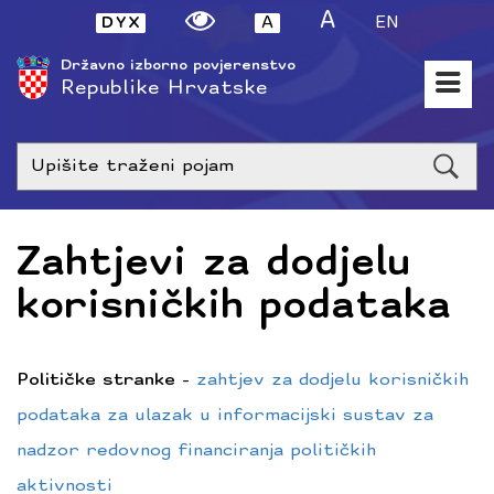
A
A
EN
Državno izborno povjerenstvo
Republike Hrvatske
Upišite
traženi
poja
Zahtjevi za dodjelu
korisničkih podataka
Političke stranke
-
zahtjev za dodjelu korisničkih
podataka za ulazak u informacijski sustav za
nadzor redovnog financiranja političkih
aktivnosti