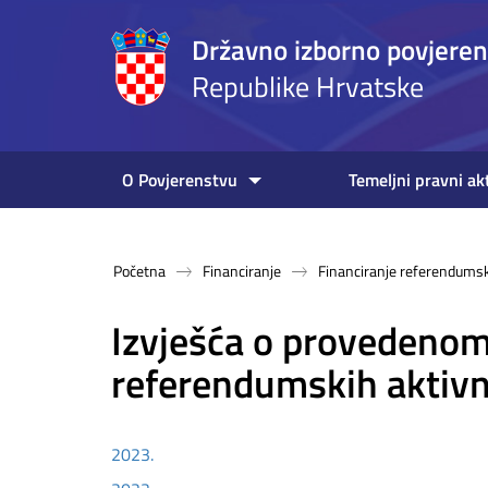
Državno izborno povjere
Republike Hrvatske
O Povjerenstvu
Temeljni pravni ak
Početna
Financiranje
Financiranje referendumsk
Izvješća o provedenom
referendumskih aktivn
2023.