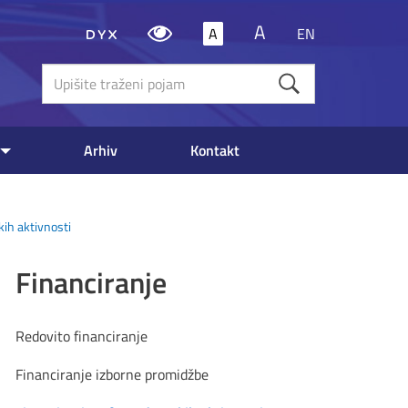
A
A
EN
Upišite
traženi
poja
Arhiv
Kontakt
ih aktivnosti
Financiranje
Redovito financiranje
Financiranje izborne promidžbe