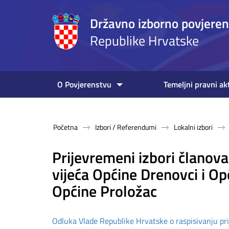
Državno izborno povjere
Republike Hrvatske
O Povjerenstvu
Temeljni pravni ak
Početna
Izbori / Referendumi
Lokalni izbori
Prijevremeni izbori članov
vijeća Općine Drenovci i Op
Općine Proložac
Odluka Vlade Republike Hrvatske o raspisivanju pr