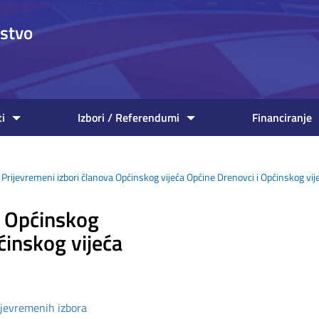
nstvo
ti
Izbori / Referendumi
Financiranje
Prijevremeni izbori članova Općinskog vijeća Općine Drenovci i Općinskog vij
a Općinskog
ćinskog vijeća
ijevremenih izbora