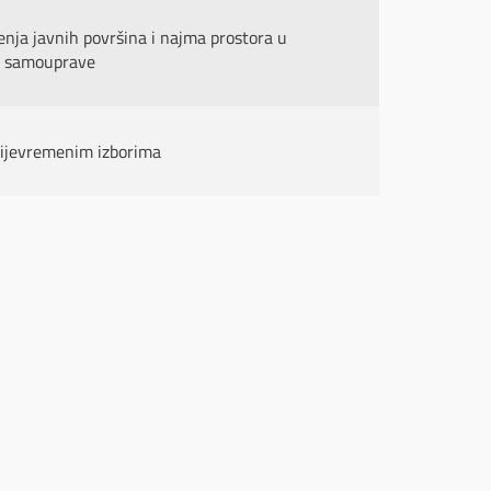
enja javnih površina i najma prostora u
ne samouprave
rijevremenim izborima