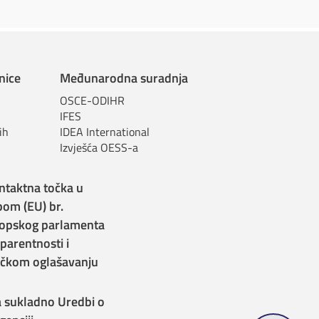
nice
Međunarodna suradnja
OSCE-ODIHR
IFES
ih
IDEA International
Izvješća OESS-a
ntaktna točka u
bom (EU) br.
opskog parlamenta
sparentnosti i
itičkom oglašavanju
a sukladno Uredbi o