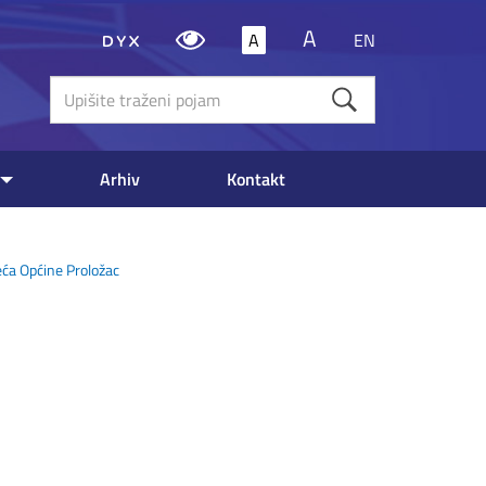
A
A
EN
Upišite
traženi
poja
Arhiv
Kontakt
eća Općine Proložac