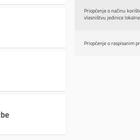
Priopćenje o načinu korišt
vlasništvu jedinice lokal
Priopćenje o raspisanim p
žbe