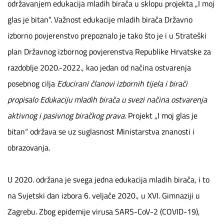
održavanjem edukacija mladih birača u sklopu projekta „I moj
glas je bitan“. Važnost edukacije mladih birača Državno
izborno povjerenstvo prepoznalo je tako što je i u Strateški
plan Državnog izbornog povjerenstva Republike Hrvatske za
razdoblje 2020.-2022., kao jedan od načina ostvarenja
posebnog cilja
Educirani članovi izbornih tijela i birači
propisalo Edukaciju mladih birača u svezi načina ostvarenja
aktivnog i pasivnog biračkog prava.
Projekt „I moj glas je
bitan“ održava se uz suglasnost Ministarstva znanosti i
obrazovanja.
U 2020. održana je svega jedna edukacija mladih birača, i to
na Svjetski dan izbora 6. veljače 2020., u XVI. Gimnaziji u
Zagrebu. Zbog epidemije virusa SARS-CoV-2 (COVID-19),