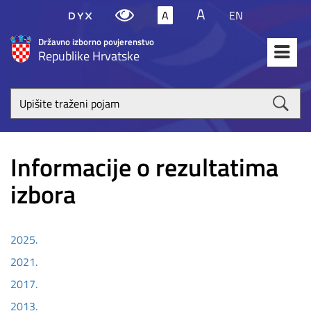
A
A
EN
Državno izborno povjerenstvo
Republike Hrvatske
Upišite
traženi
poja
Informacije o rezultatima
izbora
2025.
2021.
2017.
2013.