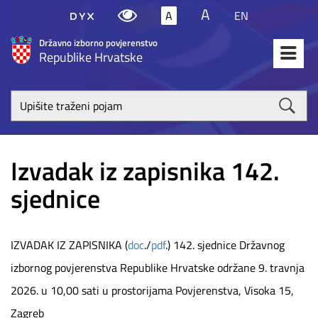
A
A
EN
Državno izborno povjerenstvo
Republike Hrvatske
Upišite
traženi
poja
Izvadak iz zapisnika 142.
sjednice
IZVADAK IZ ZAPISNIKA (
doc
./
pdf
.) 142. sjednice Državnog
izbornog povjerenstva Republike Hrvatske održane 9. travnja
2026. u 10,00 sati u prostorijama Povjerenstva, Visoka 15,
Zagreb