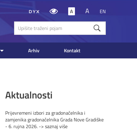
A
A
EN
Upišite
traženi
poja
Arhiv
Kontakt
Aktualnosti
Prijevremeni izbori za gradonačelnika i
zamjenika gradonačelnika Grada Nove Gradiške
- 6. rujna 2026. -> saznaj više