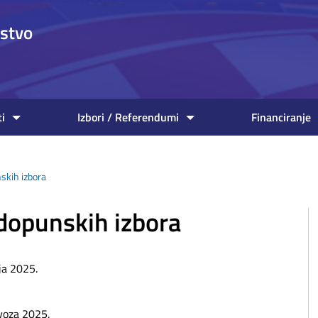
nstvo
ti
Izbori / Referendumi
Financiranje
skih izbora
 dopunskih izbora
ja 2025.
ovoza 2025.