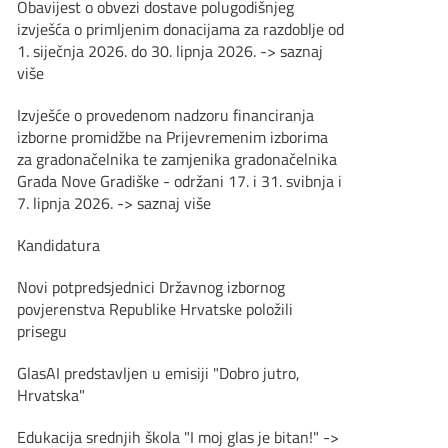
Obavijest o obvezi dostave polugodišnjeg
izvješća o primljenim donacijama za razdoblje od
1. siječnja 2026. do 30. lipnja 2026. -> saznaj
više
Izvješće o provedenom nadzoru financiranja
izborne promidžbe na Prijevremenim izborima
za gradonačelnika te zamjenika gradonačelnika
Grada Nove Gradiške - održani 17. i 31. svibnja i
7. lipnja 2026. -> saznaj više
Kandidatura
Novi potpredsjednici Državnog izbornog
povjerenstva Republike Hrvatske položili
prisegu
GlasAI predstavljen u emisiji "Dobro jutro,
Hrvatska"
Edukacija srednjih škola "I moj glas je bitan!" ->