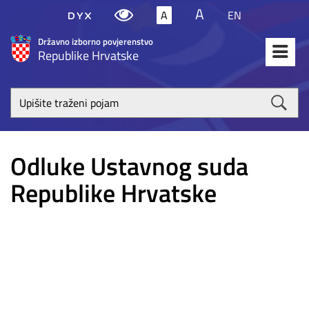
A
A
EN
Državno izborno povjerenstvo
Republike Hrvatske
Upišite
traženi
poja
Odluke Ustavnog suda
Republike Hrvatske