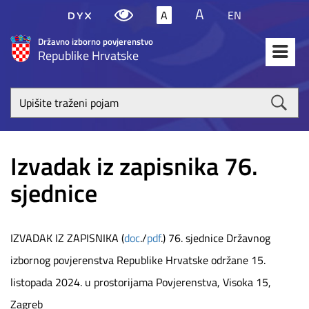
A
A
EN
Državno izborno povjerenstvo
Republike Hrvatske
Upišite
traženi
poja
Izvadak iz zapisnika 76.
sjednice
IZVADAK IZ ZAPISNIKA (
doc
./
pdf
.) 76. sjednice Državnog
izbornog povjerenstva Republike Hrvatske održane 15.
listopada 2024. u prostorijama Povjerenstva, Visoka 15,
Zagreb