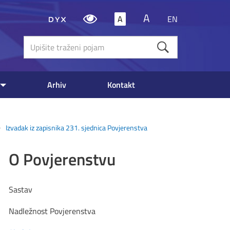
A
A
EN
Upišite
traženi
poja
Arhiv
Kontakt
Izvadak iz zapisnika 231. sjednica Povjerenstva
O Povjerenstvu
Sastav
Nadležnost Povjerenstva