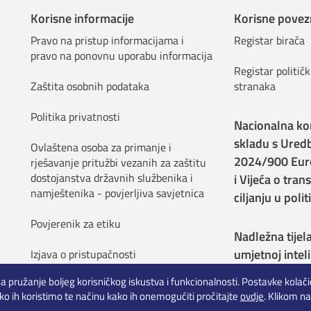
Korisne informacije
Korisne povez
Pravo na pristup informacijama i
Registar birača
pravo na ponovnu uporabu informacija
Registar političk
Zaštita osobnih podataka
stranaka
Politika privatnosti
Nacionalna ko
skladu s Ured
Ovlaštena osoba za primanje i
2024/900 Eur
rješavanje pritužbi vezanih za zaštitu
dostojanstva državnih službenika i
i Vijeća o tran
namještenika - povjerljiva savjetnica
ciljanju u pol
Povjerenik za etiku
Nadležna tijel
umjetnoj inteli
Izjava o pristupačnosti
za pružanje boljeg korisničkog iskustva i funkcionalnosti. Postavke kola
ko ih koristimo te načinu kako ih onemogućiti pročitajte
ovdje
. Klikom na