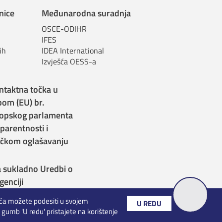
nice
Međunarodna suradnja
OSCE-ODIHR
IFES
ih
IDEA International
Izvješća OESS-a
ntaktna točka u
bom (EU) br.
opskog parlamenta
sparentnosti i
itičkom oglašavanju
a sukladno Uredbi o
genciji
čića možete podesiti u svojem
U REDU
 gumb 'U redu' pristajete na korištenje