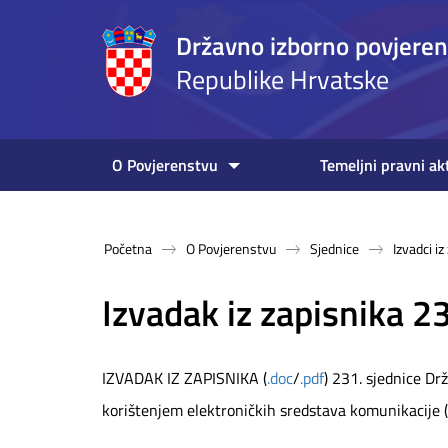
Državno izborno povjere
Republike Hrvatske
O Povjerenstvu
Temeljni pravni ak
Početna
O Povjerenstvu
Sjednice
Izvadci i
Izvadak iz zapisnika 2
IZVADAK IZ ZAPISNIKA (
.doc
/
.pdf
) 231. sjednice D
korištenjem elektroničkih sredstava komunikacije