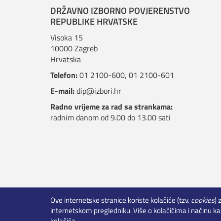
DRŽAVNO IZBORNO POVJERENSTVO
REPUBLIKE HRVATSKE
Visoka 15
10000 Zagreb
Hrvatska
Telefon:
01 2100-600
,
01 2100-601
E-mail:
dip@izbori.hr
Radno vrijeme za rad sa strankama:
radnim danom od 9.00 do 13.00 sati
Ove internetske stranice koriste kolačiće (tzv.
cookies
) 
Rezultati izbora - otvoreni podaci
internetskom pregledniku. Više o kolačićima i načinu ka
kolačića.