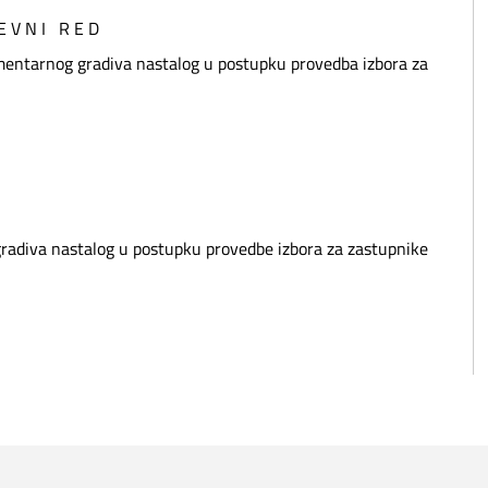
E V N I R E D
mentarnog gradiva nastalog u postupku provedba izbora za
radiva nastalog u postupku provedbe izbora za zastupnike