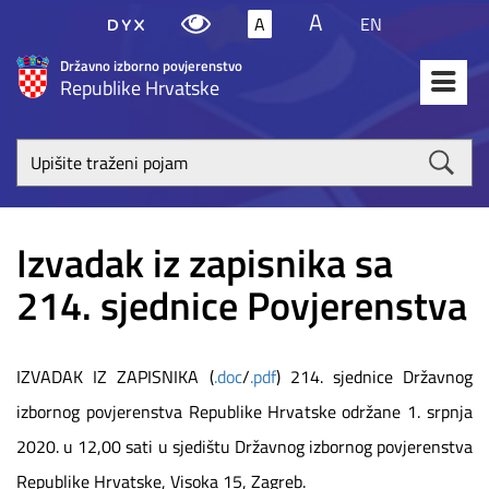
A
A
EN
Državno izborno povjerenstvo
Republike Hrvatske
Upišite
traženi
poja
Izvadak iz zapisnika sa
214. sjednice Povjerenstva
IZVADAK IZ ZAPISNIKA (
.doc
/
.pdf
) 214. sjednice Državnog
izbornog povjerenstva Republike Hrvatske održane 1. srpnja
2020. u 12,00 sati u sjedištu Državnog izbornog povjerenstva
Republike Hrvatske, Visoka 15, Zagreb.