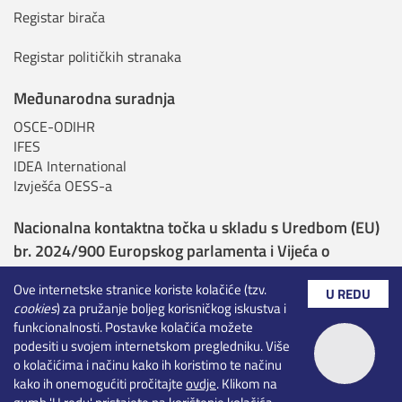
Registar birača
Registar političkih stranaka
Međunarodna suradnja
OSCE-ODIHR
IFES
IDEA International
Izvješća OESS-a
Nacionalna kontaktna točka u skladu s Uredbom (EU)
br. 2024/900 Europskog parlamenta i Vijeća o
transparentnosti i ciljanju u političkom oglašavanju
Ove internetske stranice koriste kolačiće (tzv.
U REDU
cookies
) za pružanje boljeg korisničkog iskustva i
Nadležna tijela sukladno Uredbi o umjetnoj
funkcionalnosti. Postavke kolačića možete
inteligenciji
podesiti u svojem internetskom pregledniku. Više
o kolačićima i načinu kako ih koristimo te načinu
Rezultati izbora - otvoreni podaci
kako ih onemogućiti pročitajte
ovdje
. Klikom na