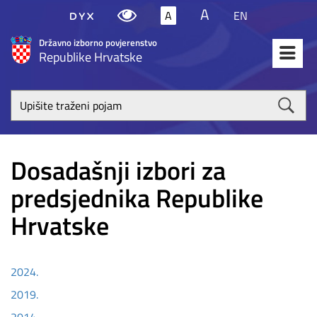
A
A
EN
Državno izborno povjerenstvo
Republike Hrvatske
Upišite
traženi
poja
Dosadašnji izbori za
predsjednika Republike
Hrvatske
2024.
2019.