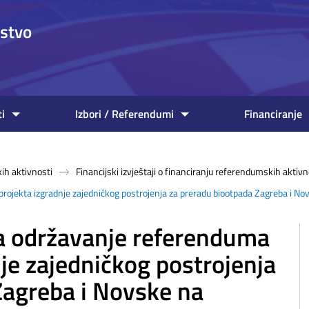
nstvo
ti
Izbori / Referendumi
Financiranje
ih aktivnosti
Financijski izvještaji o financiranju referendumskih aktivn
projekta izgradnje zajedničkog postrojenja za preradu biootpada Zagreba i N
za održavanje referenduma
nje zajedničkog postrojenja
Zagreba i Novske na