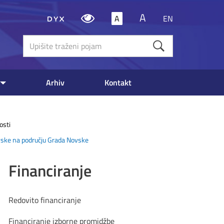
A
A
EN
Upišite
traženi
poja
Arhiv
Kontakt
osti
ovske na području Grada Novske
Financiranje
Redovito financiranje
Financiranje izborne promidžbe