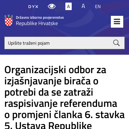
A
A
EN
Državno izborno povjerenstvo
Republike Hrvatske
Upišite
traženi
poja
Organizacijski odbor za
izjašnjavanje birača o
potrebi da se zatraži
raspisivanje referenduma
o promjeni članka 6. stavka
5. Ustava Republike