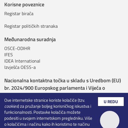
Korisne poveznice
Registar birača
Registar političkih stranaka
Međunarodna suradnja
OSCE-ODIHR
IFES
IDEA International
Izvješća OESS-a
Nacionalna kontaktna točka u skladu s Uredbom (EU)
br. 2024/900 Europskog parlamenta i Vijeća o
transparentnosti i ciljanju u političkom oglašavanju
Ove internetske stranice koriste kolačiće (tzv.
U REDU
cookies
) za pružanje boljeg korisničkog iskustva i
Nadležna tijela sukladno Uredbi o umjetnoj
funkcionalnosti. Postavke kolačića možete
inteligenciji
podesiti u svojem internetskom pregledniku. Više
o kolačićima i načinu kako ih koristimo te načinu