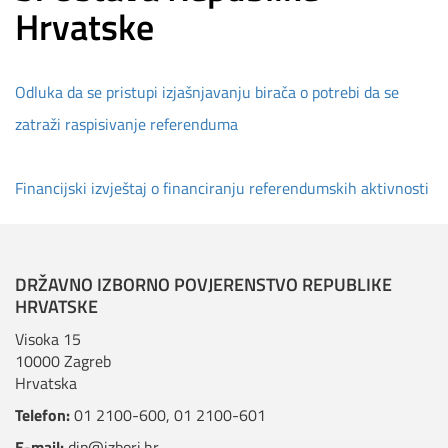
Hrvatske
Odluka da se pristupi izjašnjavanju birača o potrebi da se
zatraži raspisivanje referenduma
Financijski izvještaj o financiranju referendumskih aktivnosti​​
DRŽAVNO IZBORNO POVJERENSTVO REPUBLIKE
HRVATSKE
Visoka 15
10000 Zagreb
Hrvatska
Telefon:
01 2100-600
,
01 2100-601
E-mail:
dip@izbori.hr