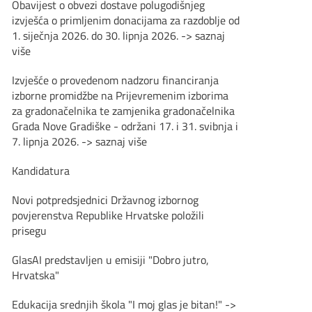
Obavijest o obvezi dostave polugodišnjeg
izvješća o primljenim donacijama za razdoblje od
1. siječnja 2026. do 30. lipnja 2026. -> saznaj
više
Izvješće o provedenom nadzoru financiranja
izborne promidžbe na Prijevremenim izborima
za gradonačelnika te zamjenika gradonačelnika
Grada Nove Gradiške - održani 17. i 31. svibnja i
7. lipnja 2026. -> saznaj više
Kandidatura
Novi potpredsjednici Državnog izbornog
povjerenstva Republike Hrvatske položili
prisegu
GlasAI predstavljen u emisiji "Dobro jutro,
Hrvatska"
Edukacija srednjih škola "I moj glas je bitan!" ->