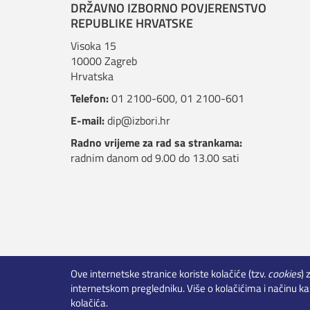
DRŽAVNO IZBORNO POVJERENSTVO
REPUBLIKE HRVATSKE
Visoka 15
10000 Zagreb
Hrvatska
Telefon:
01 2100-600
,
01 2100-601
E-mail:
dip@izbori.hr
Radno vrijeme za rad sa strankama:
radnim danom od 9.00 do 13.00 sati
Ove internetske stranice koriste kolačiće (tzv.
cookies
) 
Rezultati izbora - otvoreni podaci
internetskom pregledniku. Više o kolačićima i načinu ka
kolačića.