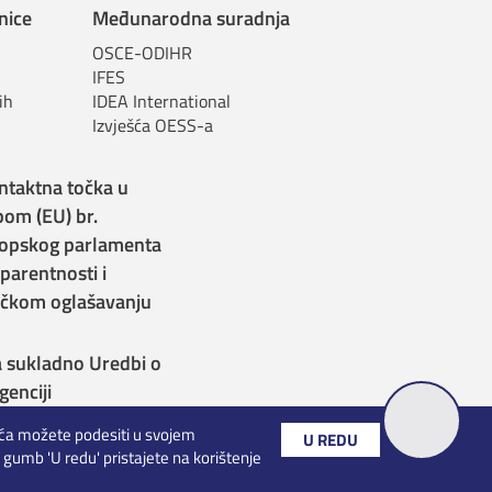
nice
Međunarodna suradnja
OSCE-ODIHR
IFES
ih
IDEA International
Izvješća OESS-a
ntaktna točka u
bom (EU) br.
opskog parlamenta
sparentnosti i
itičkom oglašavanju
a sukladno Uredbi o
genciji
čića možete podesiti u svojem
U REDU
 gumb 'U redu' pristajete na korištenje