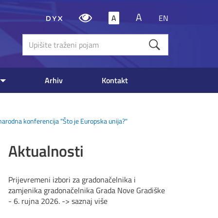
A
A
EN
Upišite
traženi
poja
Arhiv
Kontakt
rodna konferencija "Što je Europska unija?"
Aktualnosti
Prijevremeni izbori za gradonačelnika i
zamjenika gradonačelnika Grada Nove Gradiške
- 6. rujna 2026. -> saznaj više