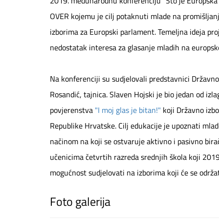
2019. međunarodnu konferenciju "Što je Europska u
OVER kojemu je cilj potaknuti mlade na promišljanje
izborima za Europski parlament. Temeljna ideja projek
nedostatak interesa za glasanje mladih na europsko
Na konferenciji su sudjelovali predstavnici Državno
Rosandić, tajnica. Slaven Hojski je bio jedan od izl
povjerenstva
"I moj glas je bitan!"
koji Državno izbo
Republike Hrvatske. Cilj edukacije je upoznati mlad
načinom na koji se ostvaruje aktivno i pasivno bir
učenicima četvrtih razreda srednjih škola koji 2019
mogućnost sudjelovati na izborima koji će se održat
Foto galerija