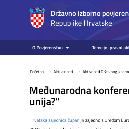
Državno izborno povjere
Republike Hrvatske
O Povjerenstvu
Temeljni pravni ak
Početna
Aktualnosti
Aktivnosti Državnog izborn
Međunarodna konferenc
unija?"
Hrvatska zajednica županija
zajedno s Uredom Europ