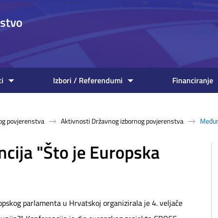
nstvo
ti
Izbori / Referendumi
Financiranje
og povjerenstva
Aktivnosti Državnog izbornog povjerenstva
Međuna
ija "Što je Europska
skog parlamenta u Hrvatskoj organizirala je 4. veljače