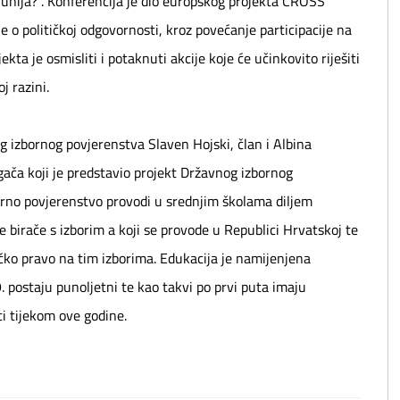
nija?". Konferencija je dio europskog projekta CROSS
 o političkoj odgovornosti, kroz povećanje participacije na
ta je osmisliti i potaknuti akcije koje će učinkovito riješiti
j razini.
g izbornog povjerenstva Slaven Hojski, član i Albina
agača koji je predstavio projekt Državnog izbornog
rno povjerenstvo provodi u srednjim školama diljem
e birače s izborim a koji se provode u Republici Hrvatskoj te
ačko pravo na tim izborima. Edukacija je namijenjena
. postaju punoljetni te kao takvi po prvi puta imaju
i tijekom ove godine.