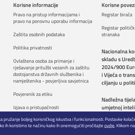
Korisne informacije
Korisne povez
Pravo na pristup informacijama i
Registar birača
pravo na ponovnu uporabu informacija
Registar političk
Zaštita osobnih podataka
stranaka
Politika privatnosti
Nacionalna ko
skladu s Ured
Ovlaštena osoba za primanje i
2024/900 Eur
rješavanje pritužbi vezanih za zaštitu
dostojanstva državnih službenika i
i Vijeća o tran
namještenika - povjerljiva savjetnica
ciljanju u pol
Povjerenik za etiku
Nadležna tijel
umjetnoj inteli
Izjava o pristupačnosti
za pružanje boljeg korisničkog iskustva i funkcionalnosti. Postavke kola
ko ih koristimo te načinu kako ih onemogućiti pročitajte
ovdje
. Klikom na