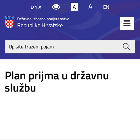
A
A
EN
Državno izborno povjerenstvo
Republike Hrvatske
Upišite
traženi
poja
Plan prijma u državnu
službu