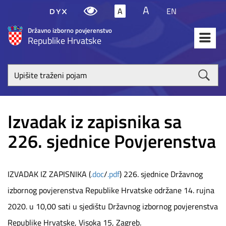
A
A
EN
Državno izborno povjerenstvo
Republike Hrvatske
Upišite
traženi
poja
Izvadak iz zapisnika sa
226. sjednice Povjerenstva
IZVADAK IZ ZAPISNIKA (
.doc
/
.pdf
) 226. sjednice Državnog
izbornog povjerenstva Republike Hrvatske održane 14. rujna
2020. u 10,00 sati u sjedištu Državnog izbornog povjerenstva
Republike Hrvatske, Visoka 15, Zagreb.