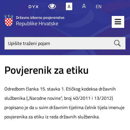
A
A
EN
Državno izborno povjerenstvo
Republike Hrvatske
Upišite
traženi
poja
Povjerenik za etiku
Odredbom članka 15. stavka 1. Etičkog kodeksa državnih
službenika („Narodne novine“, broj 40/2011 i 13/2012)
propisano je da u svim državnim tijelima čelnik tijela imenuje
povjerenika za etiku iz reda državnih službenika.