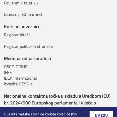
Povjerenik za etiku
Izjava o pristupačnosti
Korisne poveznice
Registar birača
Registar političkih stranaka
Međunarodna suradnja
OSCE-ODIHR
IFES
IDEA International
Izvješća OESS-a
Nacionalna kontaktna točka u skladu s Uredbom (EU)
br. 2024/900 Europskog parlamenta i Vijeća o
transparentnosti i ciljanju u političkom oglašavanju
Ove internetske stranice koriste kolačiće (tzv.
U REDU