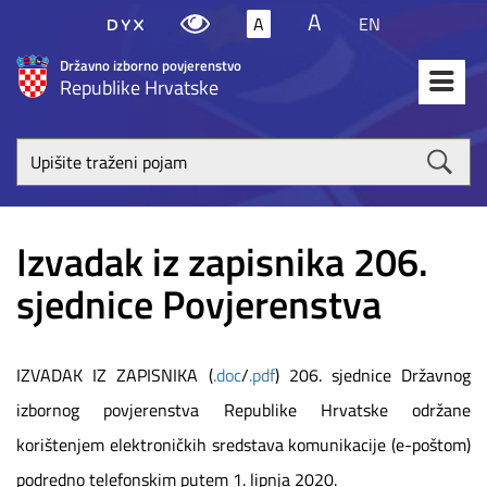
A
A
EN
Državno izborno povjerenstvo
Republike Hrvatske
Upišite
traženi
poja
Izvadak iz zapisnika 206.
sjednice Povjerenstva
IZVADAK IZ ZAPISNIKA (
.doc
/
.pdf
) 206. sjednice Državnog
izbornog povjerenstva Republike Hrvatske održane
korištenjem elektroničkih sredstava komunikacije (e-poštom)
podredno telefonskim putem 1. lipnja 2020.