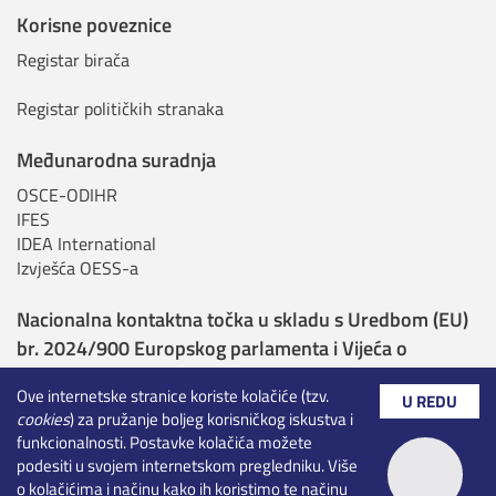
Korisne poveznice
Registar birača
Registar političkih stranaka
Međunarodna suradnja
OSCE-ODIHR
IFES
IDEA International
Izvješća OESS-a
Nacionalna kontaktna točka u skladu s Uredbom (EU)
br. 2024/900 Europskog parlamenta i Vijeća o
transparentnosti i ciljanju u političkom oglašavanju
Ove internetske stranice koriste kolačiće (tzv.
U REDU
cookies
) za pružanje boljeg korisničkog iskustva i
Nadležna tijela sukladno Uredbi o umjetnoj
funkcionalnosti. Postavke kolačića možete
inteligenciji
podesiti u svojem internetskom pregledniku. Više
o kolačićima i načinu kako ih koristimo te načinu