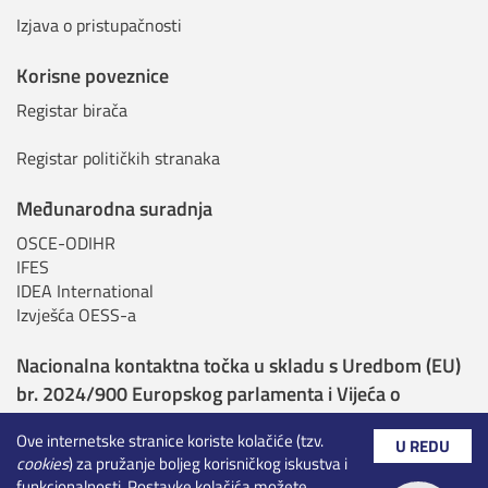
Izjava o pristupačnosti
Korisne poveznice
Registar birača
Registar političkih stranaka
Međunarodna suradnja
OSCE-ODIHR
IFES
IDEA International
Izvješća OESS-a
Nacionalna kontaktna točka u skladu s Uredbom (EU)
br. 2024/900 Europskog parlamenta i Vijeća o
transparentnosti i ciljanju u političkom oglašavanju
Ove internetske stranice koriste kolačiće (tzv.
U REDU
cookies
) za pružanje boljeg korisničkog iskustva i
Nadležna tijela sukladno Uredbi o umjetnoj
funkcionalnosti. Postavke kolačića možete