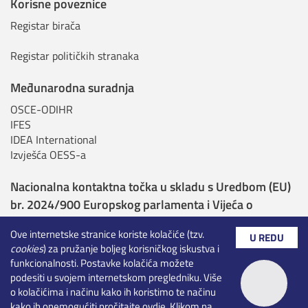
Korisne poveznice
Registar birača
Registar političkih stranaka
Međunarodna suradnja
OSCE-ODIHR
IFES
IDEA International
Izvješća OESS-a
Nacionalna kontaktna točka u skladu s Uredbom (EU)
br. 2024/900 Europskog parlamenta i Vijeća o
transparentnosti i ciljanju u političkom oglašavanju
Ove internetske stranice koriste kolačiće (tzv.
U REDU
cookies
) za pružanje boljeg korisničkog iskustva i
Nadležna tijela sukladno Uredbi o umjetnoj
funkcionalnosti. Postavke kolačića možete
inteligenciji
podesiti u svojem internetskom pregledniku. Više
o kolačićima i načinu kako ih koristimo te načinu
Rezultati izbora - otvoreni podaci
kako ih onemogućiti pročitajte
ovdje
. Klikom na