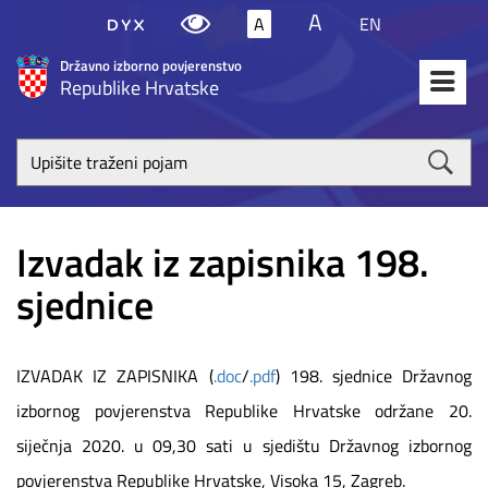
A
A
EN
Državno izborno povjerenstvo
Republike Hrvatske
Upišite
traženi
poja
Izvadak iz zapisnika 198.
sjednice
IZVADAK IZ ZAPISNIKA (
.doc
/
.pdf
) 198. sjednice Državnog
izbornog povjerenstva Republike Hrvatske održane 20.
siječnja 2020. u 09,30 sati u sjedištu Državnog izbornog
povjerenstva Republike Hrvatske, Visoka 15, Zagreb.